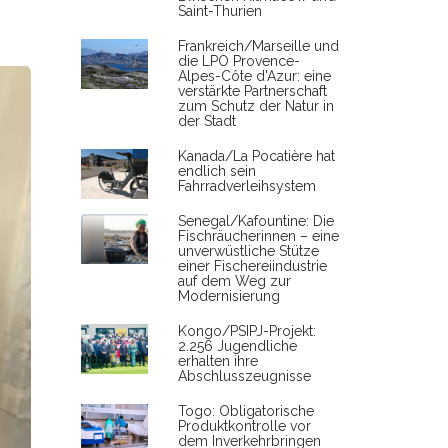
Saint-Thurien
Frankreich/Marseille und
die LPO Provence-
Alpes-Côte d'Azur: eine
verstärkte Partnerschaft
zum Schutz der Natur in
der Stadt
Kanada/La Pocatière hat
endlich sein
Fahrradverleihsystem
Senegal/Kafountine: Die
Fischräucherinnen – eine
unverwüstliche Stütze
einer Fischereiindustrie
auf dem Weg zur
Modernisierung
Kongo/PSIPJ-Projekt:
2.256 Jugendliche
erhalten ihre
Abschlusszeugnisse
Togo: Obligatorische
Produktkontrolle vor
dem Inverkehrbringen