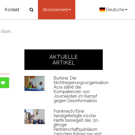
Kontakt
Abonnement
Deutsche
Burk...
AKTUELLE
ARTIKEL
Burkina: Die
Nichtregierungsorganisation
Acra stärkt die
Kompetenzen von
Journalisten im Kampf
gegen Desinformation
Frankreich/Eine
handgefertigte irische
Harfe besiegelt das 30-
jährige
Partnerschaftsjubiläum
zwischen Kilmacow und