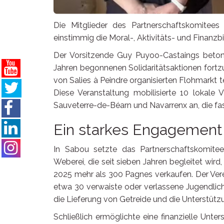
Die Mitglieder des Partnerschaftskomitees
einstimmig die Moral-, Aktivitäts- und Finanzbi
Der Vorsitzende Guy Puyoo-Castaings betonte 
Jahren begonnenen Solidaritätsaktionen fortz
von Salies à Peindre organisierten Flohmarkt te
Diese Veranstaltung mobilisierte 10 lokale
Sauveterre-de-Béarn und Navarrenx an, die fas
Ein starkes Engagement
In Sabou setzte das Partnerschaftskomitee 
Weberei, die seit sieben Jahren begleitet wir
2025 mehr als 300 Pagnes verkaufen. Der Ve
etwa 30 verwaiste oder verlassene Jugendlic
die Lieferung von Getreide und die Unterstütz
Schließlich ermöglichte eine finanzielle Unte