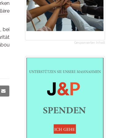
rken
llère
, bei
rität
Gesponserter Inhalt
abou