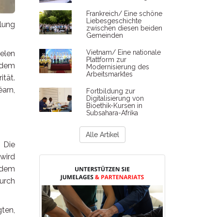
Frankreich/ Eine schöne
Liebesgeschichte
lung
zwischen diesen beiden
Gemeinden
Vietnam/ Eine nationale
ielen
Plattform zur
n dem
Modernisierung des
Arbeitsmarktes
ität.
arn,
Fortbildung zur
Digitalisierung von
Bioethik-Kursen in
Subsahara-Afrika
Alle Artikel
 Die
 wird
 dem
urch
gten,