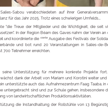
 Salies-Sabou verabschiedeten auf ihrer Generalversamm
lanz für das Jahr 2025. Trotz eines schwierigen Umfelds...
"die Treue der Mitglieder und die Wichtigkeit, die seit v
usetzen". In der Region Béarn des Gaves nahm der Verein a
vierte
il und koordinierte die
Ausgabe des Festivals der Solidar
 Verbände und bot rund 20 Veranstaltungen in Salies-de-Bé
t 700 Teilnehmer erreichten.
seine Unterstützung für mehrere konkrete Projekte fort.
d, wächst dank der Arbeit von Mariam und Korotini weiter und
rein unterstützte auch das Aufnahmezentrum Faag Taaba, in
he untergebracht sind und zur Schule gehen, insbesondere d
ung von landwirtschaftlichen Produktionsaktivitäten.
rstützung die Instandhaltung der Rollstühle von 13 Begünsti