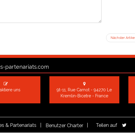
Nächster Artike
s-partenariats.com
aktiere uns
9t-11, Rue Carnot - 94270 Le
Kremlin-Bicetre - France
s & Partenariats |
|
Teilen auf
Benutzer Charter