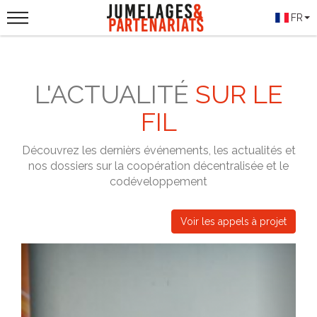
FR
L'ACTUALITÉ
SUR LE
FIL
Découvrez les dernièrs événements, les actualités et
nos dossiers sur la coopération décentralisée et le
codéveloppement
Voir les appels à projet
Previous
Next