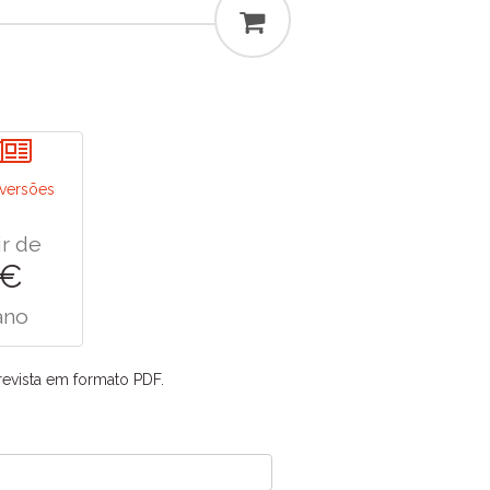
versões
ir de
 €
ano
revista em formato PDF.