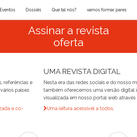
Eventos
Dossiês
Que tal nós?
vamos formar pares
Assinar a revista
oferta
UMA REVISTA DIGITAL
, referências e
Nesta era das redes sociais e do nosso mu
 vários países
também oferecemos uma versão digital 
visualizada em nosso portal web através
zada e co-
Uma leitura acessível a todos.