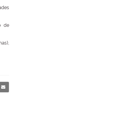
ades
o de
as),