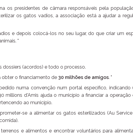
rna os presidentes de câmara responsáveis pela populaçã
erilizar os gatos vadios, a associação está a ajudar a regu
 vadios e depois colocá-los no seu lugar, do que criar um e
nimais. "
 dossiers (acordos) e todo o processo.
a obter o financiamento de
30
milhões de amigos
. "
pedido numa convenção num portal específico, indicando
30 millions d'Amis ajuda o município a financiar a operação
ertencendo ao município.
meter-se a alimentar os gatos esterilizados (Au Service
 comida).
r terrenos e alimentos e encontrar voluntários para aliment