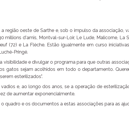
a região oeste de Sarthe e, sob o impulso da associação, v
illions d'amis, Montval-sur-Loir, Le Lude, Malicorne, La S
uf (72) e La Flèche. Estão igualmente em curso iniciativa
Luché-Pringé.
visibilidade e divulgar o programa para que outras associ
 os gatos sejam acolhidos em todo o departamento. Quer
erem esterilizados".
 vadios e, ao longo dos anos, se a operação de esterilizaçã
 vez de aumentar exponencialmente.
ir o quadro e os documentos a estas associações para as aju