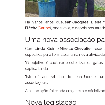
Há vários anos que
Jean-Jacques Bienai
Flèche
(Sarthe
), onde vivia, e depois nos arre
Uma nova associação para
Com
Linda Klein
e
Mireille Chevalier
, respe
específica para formalizar uma nova atividade
"O objetivo é capturar e esterilizar os gatos
explica Linda.
"Isto dá ao trabalho do Jean-Jacques um
associações".
A associação foi criada em janeiro e oficializad
Nova legislação