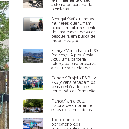
tem finalmente o seu
sistema de partilha de
bicicletas
Senegal/Kafountine: as
mulheres que fumam
peixe, um pilar resiliente
de uma cadeia de valor
pesqueira em busca de
modernização
França/Marselha e a LPO
Provença-Alpes-Costa
Azul: uma parceria
reforçada para preservar
a natureza na cidade
Congo/ Projeto PSIPJ: 2
256 jovens recebem os
seus certificados de
conclusão da formação
França/ Uma bela
história de amor entre
estes dois municípios
Togo: controlo
obrigatório dos
produtos antes da sua