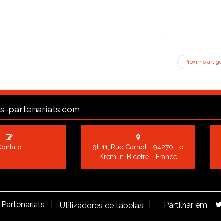
Próximo artig
s-partenariats.com
Contato
9t-11, Rue Carnot - 94270 Le
Kremlin-Bicetre - France
Partenariats |
|
Partilhar em
Utilizadores de tabelas