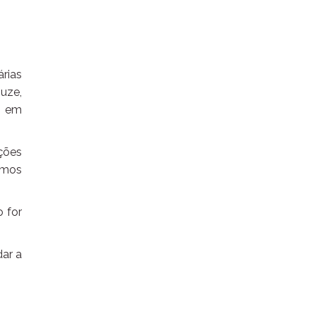
árias
uze,
s em
ações
emos
o for
dar a