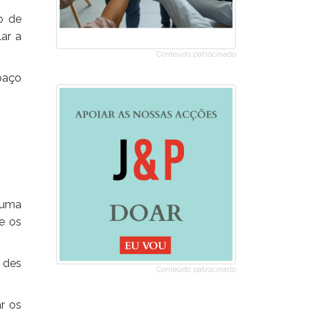
o de
lar a
Conteúdo patrocinado
spaço
 uma
 e os
 des
Conteúdo patrocinado
ar os