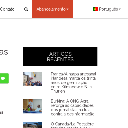
Contato
Abancelamento
Português
as
ARTIGOS
RECENTES
França/A harpa artesanal
irlandesa marca os trinta
anos de geminação
entre Kilmacow e Saint-
Thurien
Burkina: A ONG Acra
reforça as capacidades
dos jornalistas na luta
ra
contra a desinformação
O Canadá/La Pocatière