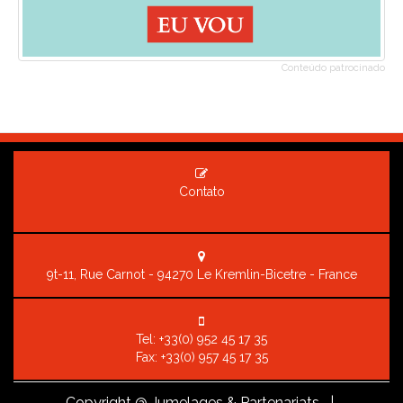
Conteúdo patrocinado
Contato
9t-11, Rue Carnot - 94270 Le Kremlin-Bicetre - France
Tel:
+33(0) 952 45 17 35
Fax: +33(0) 957 45 17 35
Copyright
@ Jumelages & Partenariats |