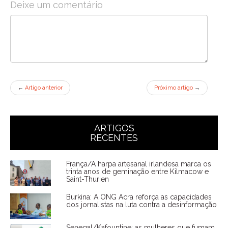
Deixe um comentário
←
Artigo anterior
Próximo artigo
→
ARTIGOS
RECENTES
França/A harpa artesanal irlandesa marca os
trinta anos de geminação entre Kilmacow e
Saint-Thurien
Burkina: A ONG Acra reforça as capacidades
dos jornalistas na luta contra a desinformação
Senegal/Kafountine: as mulheres que fumam