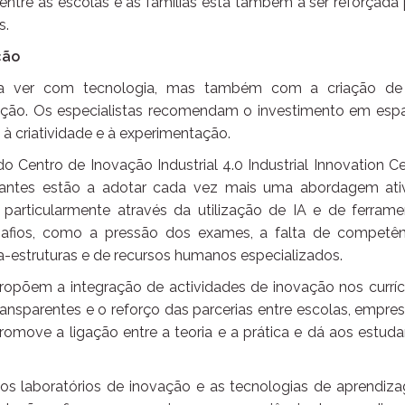
tre as escolas e as famílias está também a ser reforçada 
s.
ção
s a ver com tecnologia, mas também com a criação d
ção. Os especialistas recomendam o investimento em esp
 à criatividade e à experimentação.
 Centro de Inovação Industrial 4.0 Industrial Innovation C
tudantes estão a adotar cada vez mais uma abordagem ati
 particularmente através da utilização de IA e de ferrame
desafios, como a pressão dos exames, a falta de competên
ra-estruturas e de recursos humanos especializados.
propõem a integração de actividades de inovação nos currí
o transparentes e o reforço das parcerias entre escolas, empre
romove a ligação entre a teoria e a prática e dá aos estud
 laboratórios de inovação e as tecnologias de aprendiz