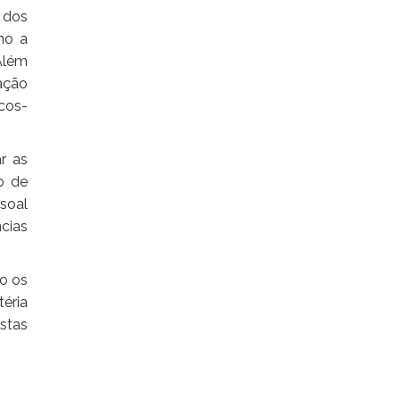
 dos
mo a
Além
ação
cos-
r as
o de
soal
cias
to os
éria
stas