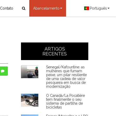
Contato
Abancelamento
Português
ARTIGOS
RECENTES
Senegal/Kafountine: as
mulheres que fumam
peixe, um pilar resiliente
de uma cadeia de valor
pesqueira em busca de
modernização
O Canadá/La Pocatière
tem finalmente o seu
sistema de partilha de
bicicletas