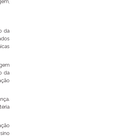
gem,
o da
ados
nicas
agem
ão da
ação
nça.
éria
ação
nsino