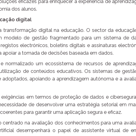
luções eficazes para enriquecer a experiência de aprendiza
nomia dos alunos.
cação digital
a transformação digital na educação. O sector da educaçã
 um modelo de gestão fragmentado para um sistema de d
gistos electrónicos, boletins digitais e assinaturas electró
a apoiar a tomada de decisões baseada em dados.
 e normalizado um ecossistema de recursos de aprendiz
 a utilização de conteúdos educativos. Os sistemas de gest
 adoptados, apoiando a aprendizagem autónoma e a avali
 exigências em termos de proteção de dados e cibersegura
 necessidade de desenvolver uma estratégia setorial em mat
erentes para garantir uma aplicação segura e eficaz.
o centrado na avaliação dos conhecimentos para uma avali
rtificial desempenhará o papel de assistente virtual de e