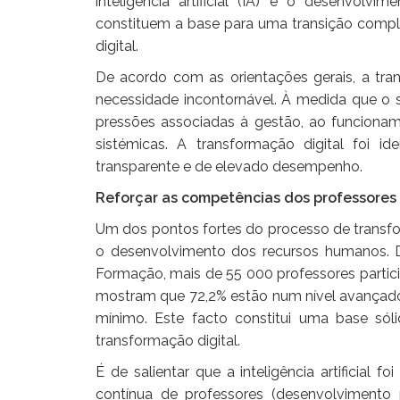
inteligência artificial (IA) e o desenvol
constituem a base para uma transição compl
digital.
De acordo com as orientações gerais, a tra
necessidade incontornável. À medida que o 
pressões associadas à gestão, ao funciona
sistémicas. A transformação digital foi 
transparente e de elevado desempenho.
Reforçar as competências dos professores
Um dos pontos fortes do processo de transfo
o desenvolvimento dos recursos humanos.
Formação, mais de 55 000 professores partic
mostram que 72,2% estão num nível avançado,
mínimo. Este facto constitui uma base só
transformação digital.
É de salientar que a inteligência artificial 
contínua de professores (desenvolvimento p