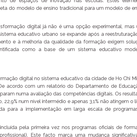
vimento de espaços de inovação nas escolas. Estes eleme
eta do modelo de ensino tradicional para um modelo de en
nsformação digital já não é uma opção experimental, mas
sistema educativo urbano se expande após a reestruturação
mento e à melhoria da qualidade da formação exigem solu
identificada como a base de um sistema educativo mode
rmação digital no sistema educativo da cidade de Ho Chi Mi
 De acordo com um relatório do Departamento de Educaç
iparam numa avaliação das competências digitais. Os result
 22,9% num nível intermédio e apenas 3,1% não atingem o li
lida para a implementação em larga escala de programa
foi incluída pela primeira vez nos programas oficiais de for
rofissional). Este facto marca uma mudança significativ