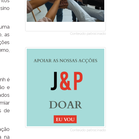
ntos
sino
 uma
Conteúdo patrocinado
, as
ções
rno,
nh é
ão e
ados
miar
s de
mação
Conteúdo patrocinado
a na