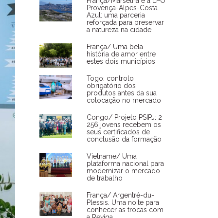
França/Marselha e a LPO
Provença-Alpes-Costa
Azul: uma parceria
reforçada para preservar
a natureza na cidade
França/ Uma bela
história de amor entre
estes dois municípios
Togo: controlo
obrigatório dos
produtos antes da sua
colocação no mercado
Congo/ Projeto PSIPJ: 2
256 jovens recebem os
seus certificados de
conclusão da formação
Vietname/ Uma
plataforma nacional para
modernizar o mercado
de trabalho
França/ Argentré-du-
Plessis. Uma noite para
conhecer as trocas com
a Reviga