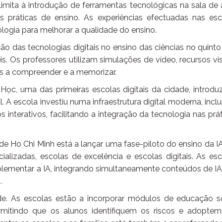
imita à introdução de ferramentas tecnológicas na sala de 
práticas de ensino. As experiências efectuadas nas esc
logia para melhorar a qualidade do ensino.
ão das tecnologias digitais no ensino das ciências no quint
s. Os professores utilizam simulações de vídeo, recursos vi
nos a compreender e a memorizar.
Học, uma das primeiras escolas digitais da cidade, introdu
ial. A escola investiu numa infraestrutura digital moderna, incl
 interativos, facilitando a integração da tecnologia nas prá
 de Ho Chi Minh está a lançar uma fase-piloto do ensino da 
ializadas, escolas de excelência e escolas digitais. As es
plementar a IA, integrando simultaneamente conteúdos de IA
.
de. As escolas estão a incorporar módulos de educação s
ermitindo que os alunos identifiquem os riscos e adopte