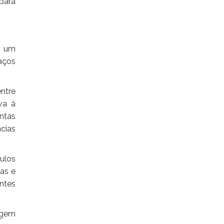
para
e um
aços
entre
va à
ntas
cias
culos
sas e
antes
agem