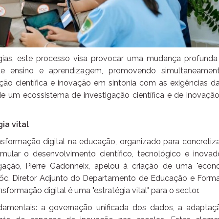
gias, este processo visa provocar uma mudança profunda
 ensino e aprendizagem, promovendo simultaneamen
ão científica e inovação em sintonia com as exigências da
de um ecossistema de investigação científica e de inovaçã
ia vital
sformação digital na educação, organizado para concretiza
imular o desenvolvimento científico, tecnológico e inovado
gação, Pierre Gadonneix, apelou à criação de uma "econ
uốc, Diretor Adjunto do Departamento de Educação e Form
sformação digital é uma "estratégia vital" para o sector.
ndamentais: a governação unificada dos dados, a adaptaç