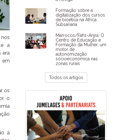
Formação sobre a
digitalização dos cursos
de bioética na África
Subsariana
Marrocos/Fahs-Anjra: O
 nos
Centro de Educação e
Formação da Mulher, um
te a
motor de
 era
autonomização
socioeconómica nas
o em
zonas rurais
Todos os artigos
r os
r, o
omia
ação
ão à