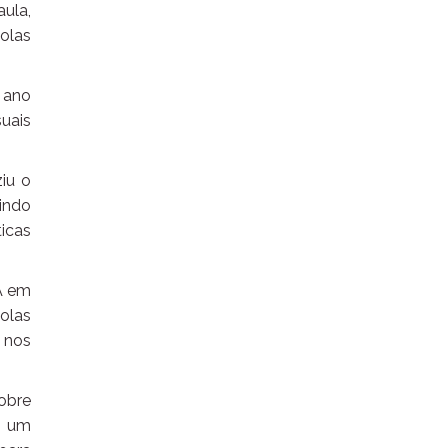
aula,
olas
o ano
suais
ziu o
uindo
ticas
IA em
colas
 nos
obre
m um