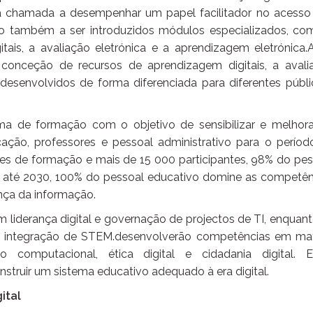
a chamada a desempenhar um papel facilitador no acesso
ão também a ser introduzidos módulos especializados, co
ais, a avaliação eletrónica e a aprendizagem eletrónica.
conceção de recursos de aprendizagem digitais, a avali
 desenvolvidos de forma diferenciada para diferentes públi
 de formação com o objetivo de sensibilizar e melhora
ação, professores e pessoal administrativo para o períod
es de formação e mais de 15 000 participantes, 98% do pes
ue, até 2030, 100% do pessoal educativo domine as competên
ança da informação.
 liderança digital e governação de projectos de TI, enquan
a integração de STEM.desenvolverão competências em mat
omputacional, ética digital e cidadania digital. E
struir um sistema educativo adequado à era digital.
ital