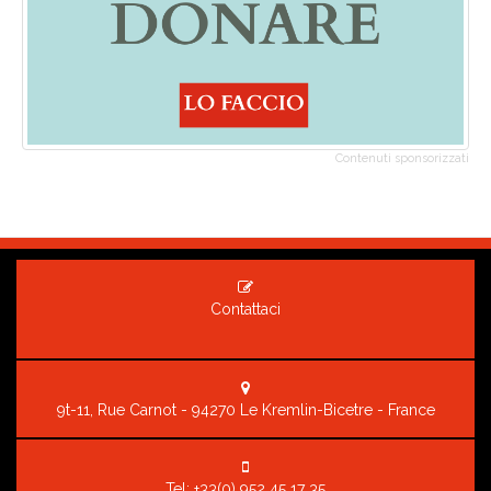
Contenuti sponsorizzati
Contattaci
9t-11, Rue Carnot - 94270 Le Kremlin-Bicetre - France
Tel:
+33(0) 952 45 17 35