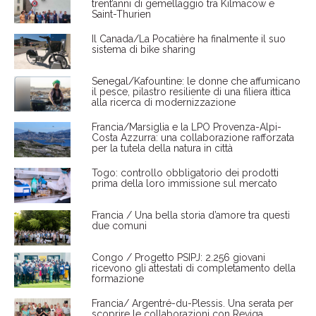
trent’anni di gemellaggio tra Kilmacow e
Saint-Thurien
Il Canada/La Pocatière ha finalmente il suo
sistema di bike sharing
Senegal/Kafountine: le donne che affumicano
il pesce, pilastro resiliente di una filiera ittica
alla ricerca di modernizzazione
Francia/Marsiglia e la LPO Provenza-Alpi-
Costa Azzurra: una collaborazione rafforzata
per la tutela della natura in città
Togo: controllo obbligatorio dei prodotti
prima della loro immissione sul mercato
Francia / Una bella storia d’amore tra questi
due comuni
Congo / Progetto PSIPJ: 2.256 giovani
ricevono gli attestati di completamento della
formazione
Francia/ Argentré-du-Plessis. Una serata per
scoprire le collaborazioni con Reviga