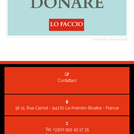
Contenuti sponsorizzati
Contattaci
9t-11, Rue Carnot - 94270 Le Kremlin-Bicetre - France
Tel:
+33(0) 952 45 17 35