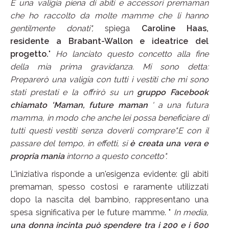
È una valigia piena di abiti e accessori premaman
che ho raccolto da molte mamme che li hanno
gentilmente donati",
spiega
Caroline Haas,
residente a Brabant-Wallon e ideatrice del
progetto.
"
Ho lanciato questo concetto alla fine
della mia prima gravidanza.
Mi sono detta:
Preparerò una valigia con tutti i vestiti che mi sono
stati prestati e la offrirò su un
gruppo Facebook
chiamato 'Maman, future maman
' a una futura
mamma, in modo che anche lei possa beneficiare di
tutti questi vestiti senza doverli comprare".E con il
passare del tempo, in effetti, si
è creata una vera e
propria mania
intorno a questo concetto".
L'iniziativa risponde a un'esigenza evidente: gli abiti
premaman, spesso costosi e raramente utilizzati
dopo la nascita del bambino, rappresentano una
spesa significativa per le future mamme. "
In media,
una donna incinta può spendere tra i 200 e i 600