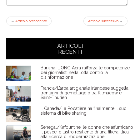
←
Articolo precedente
Articolo successivo
→
ARTICOLI
RECENTI
Burkina: L'ONG Acra rafforza le competenze
dei giornalisti nella lotta contro la
disinformazione
Francia/L’arpa artigianale irlandese suggella i
trent’anni di gemellaggio tra Kilmacow e
Saint-Thurien
Il Canada/La Pocatière ha finalmente il suo
sistema di bike sharing
Senegal/Kafountine: le donne che affumicano
il pesce, pilastro resiliente di una filiera ittica
alla ricerca di modernizzazione