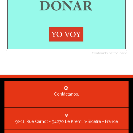
Contenido patrocinado
Contáctanos.
9t-11, Rue Carnot - 94270 Le Kremlin-Bicetre - France