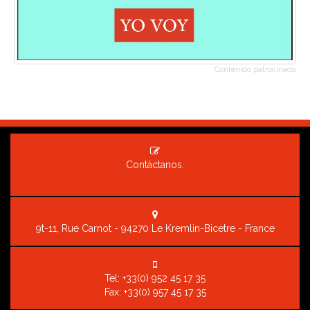
Contenido patrocinado
Contáctanos.
9t-11, Rue Carnot - 94270 Le Kremlin-Bicetre - France
Tel:
+33(0) 952 45 17 35
Fax: +33(0) 957 45 17 35