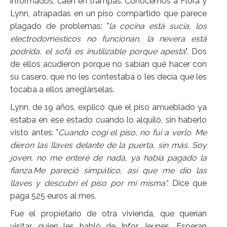
informados, caen en trampas. Conocemos a Flora y
Lynn, atrapadas en un piso compartido que parece
plagado de problemas: "
la cocina está sucia, los
electrodomésticos no funcionan, la nevera está
podrida, el sofá es inutilizable porque apesta
". Dos
de ellos acudieron porque no sabían qué hacer con
su casero, que no les contestaba o les decía que les
tocaba a ellos arreglárselas.
Lynn, de 19 años, explicó que el piso amueblado ya
estaba en ese estado cuando lo alquiló, sin haberlo
visto antes: "
Cuando cogí el piso, no fui a verlo. Me
dieron las llaves delante de la puerta, sin más. Soy
joven, no me enteré de nada, ya había pagado la
fianza.Me pareció simpático, así que me dio las
llaves y descubrí el piso por mí misma".
Dice que
paga 525 euros al mes.
Fue el propietario de otra vivienda, que querían
visitar, quien les habló de Infor Jeunes. Esperan