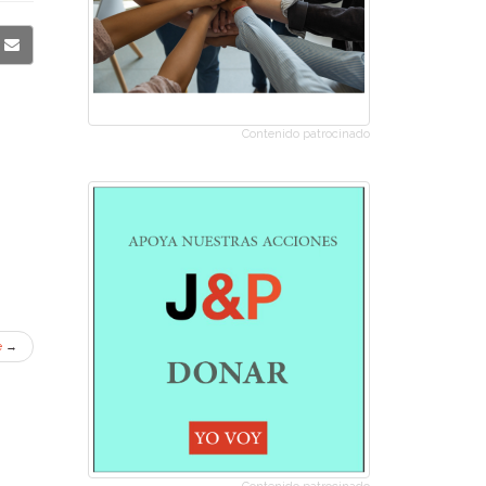
Contenido patrocinado
e
→