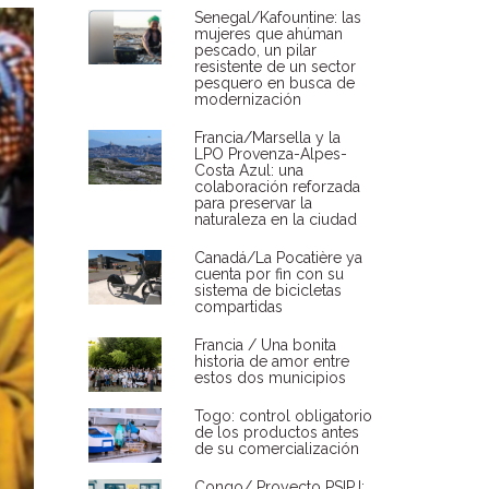
Senegal/Kafountine: las
mujeres que ahúman
pescado, un pilar
resistente de un sector
pesquero en busca de
modernización
Francia/Marsella y la
LPO Provenza-Alpes-
Costa Azul: una
colaboración reforzada
para preservar la
naturaleza en la ciudad
Canadá/La Pocatière ya
cuenta por fin con su
sistema de bicicletas
compartidas
Francia / Una bonita
historia de amor entre
estos dos municipios
Togo: control obligatorio
de los productos antes
de su comercialización
Congo/ Proyecto PSIPJ: