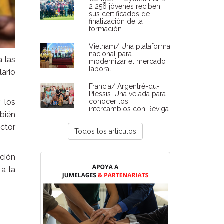
2 256 jóvenes reciben
sus certificados de
finalización de la
formación
Vietnam/ Una plataforma
nacional para
a las
modernizar el mercado
laboral
ario
Francia/ Argentré-du-
Plessis. Una velada para
r los
conocer los
intercambios con Reviga
bién
ector
Todos los artículos
ación
 a la