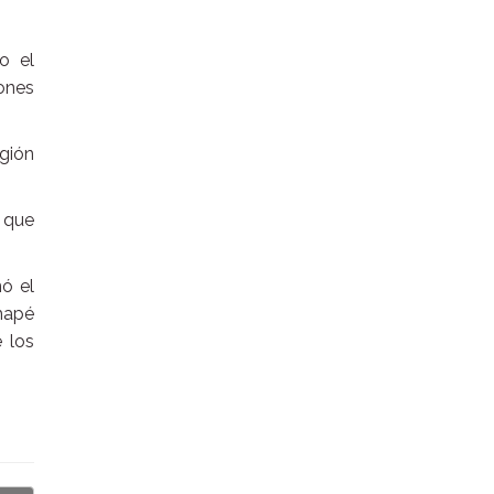
o el
ones
egión
 que
nó el
mapé
e los