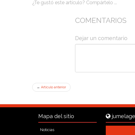
¿Te gustó este artículo? Compártelo ...
COMENTARIOS
Dejar un comentario
←
Artículo anterior
Mapa del sitio
jumelage
Noticias