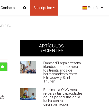
Contacto
Suscripción
Español
 niñ...
ARTÍCULOS
RECIENTES
Francia/El arpa artesanal
irlandesa conmemora
los treinta años de
hermanamiento entre
Kilmacow y Saint-
Thurien
Burkina: La ONG Acra
refuerza las capacidades
026
de los periodistas en la
lucha contra la
desinformación