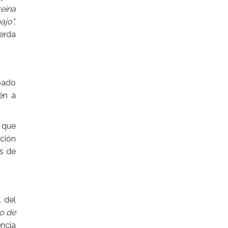
reina
jo",
ierda
pado
ién a
e que
ación
as de
l del
lo de
ncia