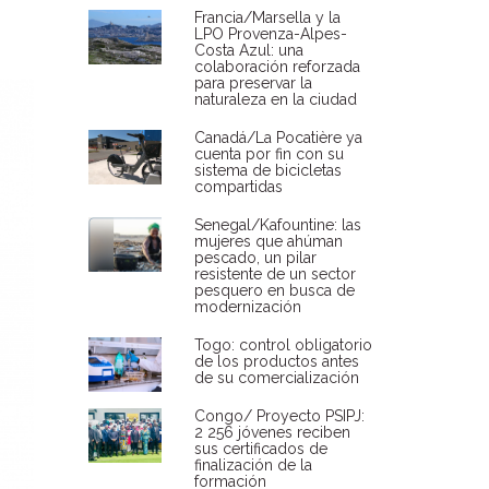
Francia/Marsella y la
LPO Provenza-Alpes-
Costa Azul: una
colaboración reforzada
para preservar la
naturaleza en la ciudad
Canadá/La Pocatière ya
cuenta por fin con su
sistema de bicicletas
compartidas
Senegal/Kafountine: las
mujeres que ahúman
pescado, un pilar
resistente de un sector
pesquero en busca de
modernización
Togo: control obligatorio
de los productos antes
de su comercialización
Congo/ Proyecto PSIPJ:
2 256 jóvenes reciben
sus certificados de
finalización de la
formación