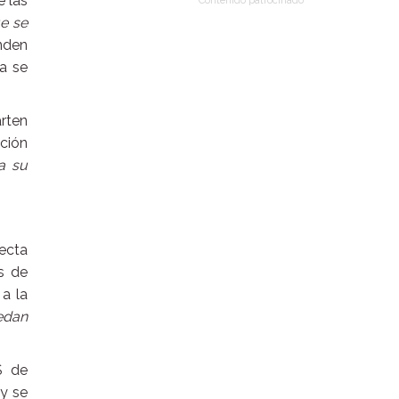
e las
Contenido patrocinado
e se
enden
va se
rten
ción
a su
ecta
os de
 a la
edan
S de
 y se