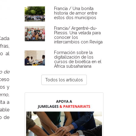
Francia / Una bonita
historia de amor entre
estos dos municipios
Francia/ Argentré-du-
Plessis. Una velada para
conocer los
Cada
intercambios con Reviga
fras,
Formación sobre la
o al
digitalización de los
cursos de bioética en el
África subsahariana
o de
ceso
Todos los artículos
ios y
erno,
ita a
sable
o de