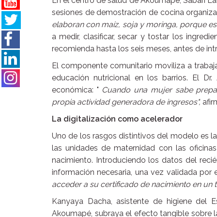
En el centro de salud de Akoumapé, Sabari La
sesiones de demostración de cocina organiz
elaboran con maíz, soja y moringa, porque es
a medir, clasificar, secar y tostar los ingred
recomienda hasta los seis meses, antes de int
El componente comunitario moviliza a trabaj
educación nutricional en los barrios. El D
económica: "
Cuando una mujer sabe prepara
propia actividad generadora de ingresos",
afir
La digitalización como acelerador
Uno de los rasgos distintivos del modelo es l
las unidades de maternidad con las oficinas d
nacimiento. Introduciendo los datos del reci
información necesaria, una vez validada por 
acceder a su certificado de nacimiento en un 
Kanyaya Dacha, asistente de higiene del 
Akoumapé, subraya el efecto tangible sobre l