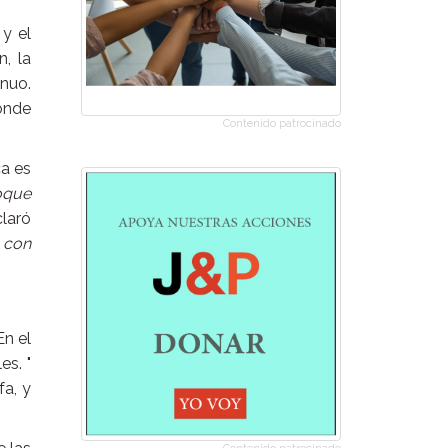
y el
n, la
inuo.
donde
Contenido patrocinado
ca es
oque
laró
 con
En el
es. "
fa, y