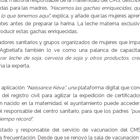
rba, matrona responsable de la maternidad del CMS, describ
adas para las madres.
"Hacemos las gachas enriquecidas, qu
 lo que tenemos aquí",
explica, y añade que las mujeres apr
ientes antes de preparar la harina. La leche materna exclusi
roducir estas gachas enriquecidas.
adores sanitarios y grupos organizados de mujeres que impa
r. Agbetiafa también lo ve como una palanca de capacita
r leche de soja, cerveza de soja y otros productos, cre
ma la experta.
a aplicación
"Naissance Kéva", una
plataforma digital que con
el registro civil para agilizar la expedición de certificad
én nacido en la maternidad, el ayuntamiento puede acceder
el responsable del centro sanitario, para que los padres
"pu
tiempo récord".
Estado y responsable del servicio de vacunación del CM
a frecuentación. Desde que se renovó la sala de vacunación