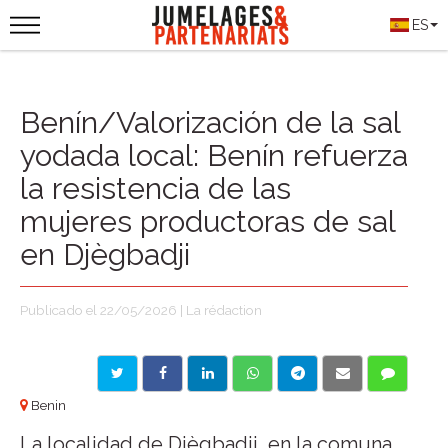
ES
Benín/Valorización de la sal
yodada local: Benín refuerza
la resistencia de las
mujeres productoras de sal
en Djègbadji
Publicado el 22/05/2026 | La rédaction
Benin
La localidad de Djègbadji, en la comuna