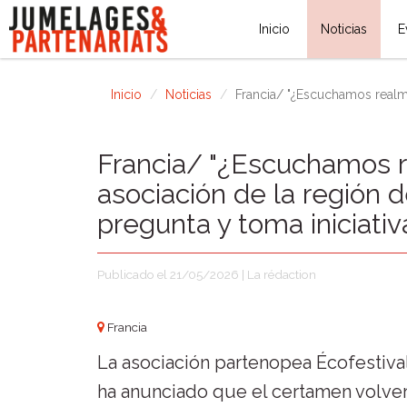
Inicio
Noticias
E
Inicio
Noticias
Francia/ "¿Escuchamos realme
Francia/ "¿Escuchamos r
asociación de la región 
pregunta y toma iniciativ
Publicado el 21/05/2026 | La rédaction
Francia
La asociación partenopea Écofestiva
ha anunciado que el certamen volve