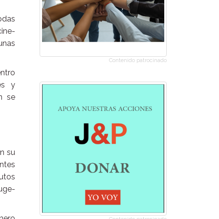
todas
ine-
 unas
Contenido patrocinado
ntro
es y
n se
en su
entes
tutos
uge-
inero