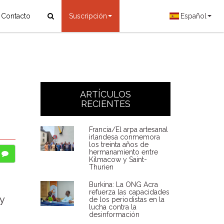
Contacto
Suscripción
Español
ARTÍCULOS
RECIENTES
Francia/El arpa artesanal
irlandesa conmemora
los treinta años de
hermanamiento entre
Kilmacow y Saint-
Thurien
Burkina: La ONG Acra
refuerza las capacidades
y
de los periodistas en la
lucha contra la
desinformación