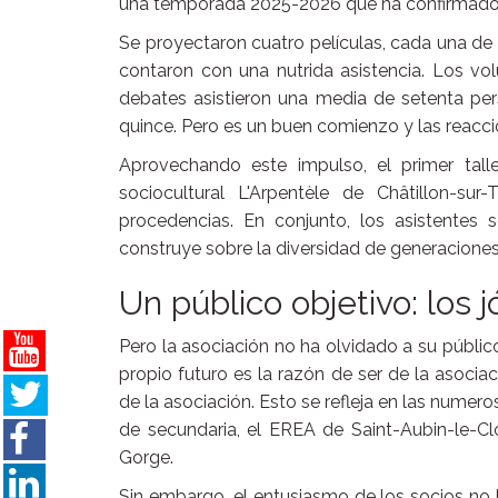
una temporada 2025-2026 que ha confirmado l
Se proyectaron cuatro películas, cada una de 
contaron con una nutrida asistencia. Los vo
debates asistieron una media de setenta pers
quince. Pero es un buen comienzo y las reacci
Aprovechando este impulso, el primer tall
sociocultural L'Arpentèle de Châtillon-s
procedencias. En conjunto, los asistentes
construye sobre la diversidad de generaciones
Un público objetivo: los 
Pero la asociación no ha olvidado a su público 
propio futuro es la razón de ser de la asociac
de la asociación. Esto se refleja en las numero
de secundaria, el EREA de Saint-Aubin-le-Cl
Gorge.
Sin embargo, el entusiasmo de los socios no 