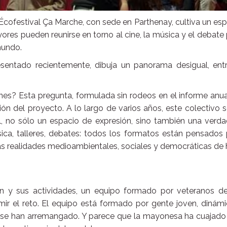
Écofestival Ça Marche, con sede en Parthenay, cultiva un es
res pueden reunirse en torno al cine, la música y el debate
mundo.
esentado recientemente, dibuja un panorama desigual, entr
es? Esta pregunta, formulada sin rodeos en el informe anu
ón del proyecto. A lo largo de varios años, este colectivo 
al, no sólo un espacio de expresión, sino también una verd
ica, talleres, debates: todos los formatos están pensados
 las realidades medioambientales, sociales y democráticas de 
n y sus actividades, un equipo formado por veteranos de
ir el reto. El equipo está formado por gente joven, dinám
s se han arremangado. Y parece que la mayonesa ha cuajado