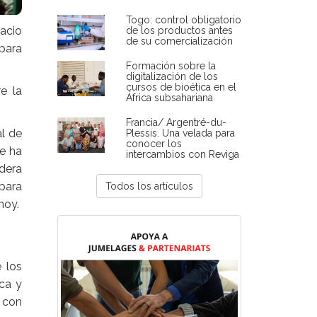
Togo: control obligatorio
pacio
de los productos antes
de su comercialización
 para
Formación sobre la
digitalización de los
cursos de bioética en el
e la
África subsahariana
Francia/ Argentré-du-
al de
Plessis. Una velada para
conocer los
se ha
intercambios con Reviga
adera
 para
Todos los artículos
hoy.
 los
ica y
 con