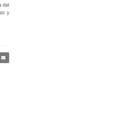
a del
as y