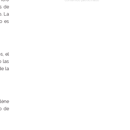
Contenido patrocinado
ds de
. La
no es
s, el
 las
de la
lène
o de