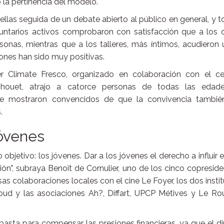
a pertinencia del modelo.
ellas seguida de un debate abierto al público en general, y 
luntarios activos comprobaron con satisfacción que a los c
onas, mientras que a los talleres, más íntimos, acudieron
ones han sido muy positivas.
er Climate Fresco, organizado en colaboración con el ce
ur-Thouet, atrajo a catorce personas de todas las edad
 se mostraron convencidos de que la convivencia tambié
.
jóvenes
objetivo: los jóvenes. Dar a los jóvenes el derecho a influir 
ión", subraya Benoît de Cornulier, uno de los cinco copresid
sas colaboraciones locales con el cine Le Foyer, los dos insti
oud y las asociaciones Ah?, Diffart, UPCP Métives y Le Ro
basta para compensar las presiones financieras, ya que el d