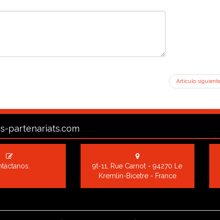
Artículo siguient
s-partenariats.com
táctanos.
9t-11, Rue Carnot - 94270 Le
Kremlin-Bicetre - France