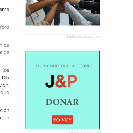
stema
foro
Contenido patrocinado
ón de
es de
 los
. Dib
ción,
e la
ación
cción