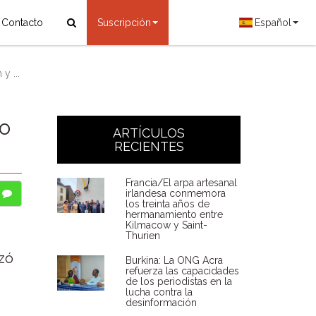
Contacto
Suscripción
Español
y ...
ro
ARTÍCULOS
RECIENTES
Francia/El arpa artesanal
irlandesa conmemora
los treinta años de
hermanamiento entre
Kilmacow y Saint-
Thurien
zó
Burkina: La ONG Acra
refuerza las capacidades
de los periodistas en la
lucha contra la
desinformación