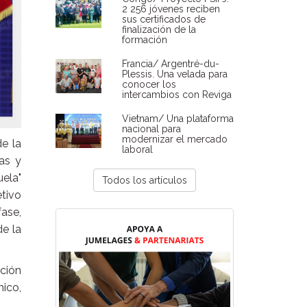
2 256 jóvenes reciben
sus certificados de
finalización de la
formación
Francia/ Argentré-du-
Plessis. Una velada para
conocer los
intercambios con Reviga
Vietnam/ Una plataforma
nacional para
modernizar el mercado
e la
laboral
as y
uela"
Todos los artículos
etivo
ase,
de la
ación
mico,