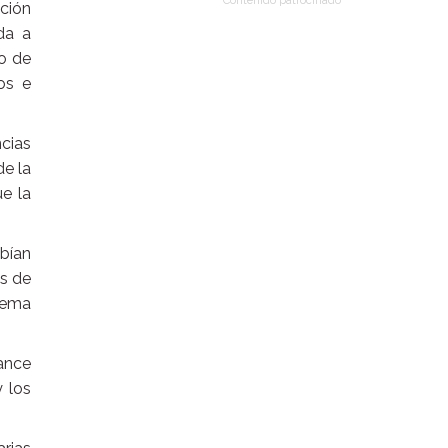
Contenido patrocinado
ción
da a
io de
os e
ncias
de la
ue la
bían
os de
stema
lance
y los