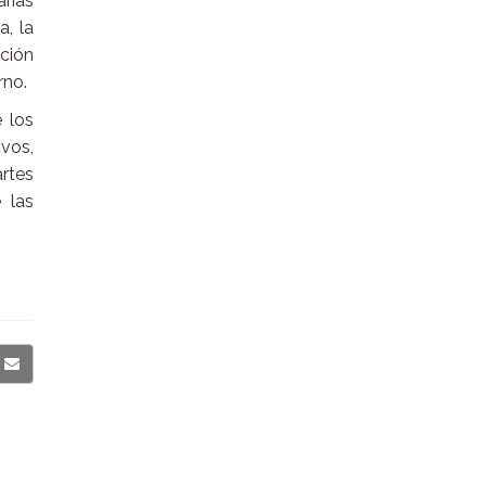
arias
a, la
ción
rno.
 los
vos,
rtes
 las