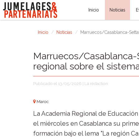
Inicio
Noticias
E
Inicio
Noticias
Marruecos/Casablanca-Settat:
Marruecos/Casablanca-Se
regional sobre el sistem
Publicado el 13/05/2026 | La rédaction
Maroc
La Academia Regional de Educación 
el miércoles en Casablanca su primer
formación bajo el lema "La región C