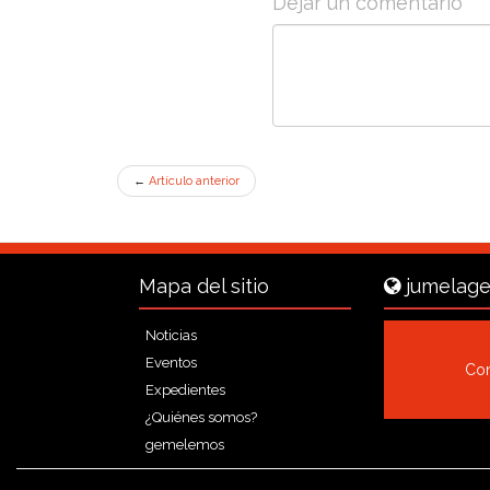
Dejar un comentario
←
Artículo anterior
Mapa del sitio
jumelage
Noticias
Eventos
Con
Expedientes
¿Quiénes somos?
gemelemos