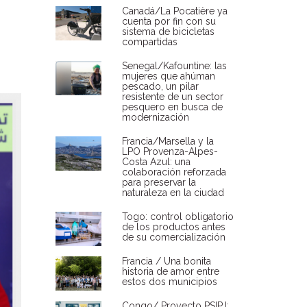
Canadá/La Pocatière ya
cuenta por fin con su
sistema de bicicletas
compartidas
Senegal/Kafountine: las
mujeres que ahúman
pescado, un pilar
resistente de un sector
pesquero en busca de
modernización
Francia/Marsella y la
LPO Provenza-Alpes-
Costa Azul: una
colaboración reforzada
para preservar la
naturaleza en la ciudad
Togo: control obligatorio
de los productos antes
de su comercialización
Francia / Una bonita
historia de amor entre
estos dos municipios
Congo/ Proyecto PSIPJ: