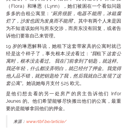
（Flora）和琳恩（Lynn），她们被困在一个看似问题
多多的合租公寓里：
"厨房很脏，电器不能用，冰箱腐
烂了，沙发也因为发臭而不能用
"。其中有两个人来是因
为不知道该如何与房东交涉，而房东没有回复，或者告
诉他们要靠自己来管理。
19 岁的琳恩解释说，她租下这套带家具的公寓时就已
经是这个样子了，事先根本
没去
看过：
"我
租下
这套公
寓时，根本没去看过。 我在门前拿到了钥匙，就这样。
我还年轻，什么都没弄明白，就已经付了押金。我觉得
他人品不错，就把钥匙给了我，然后我就自己发现了这
套公寓"。
她说她每月支付 525 欧元。
是他们想去看的另一处房产的房主告诉他们 Infor
Jeunes 的。他们希望能够尽快搬出他们的公寓，最重
要的是能够拿回他们的押金。
来源：
www.rtbf.be/article/