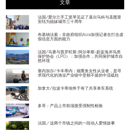
文章
法国/爱尔兰手工竖琴见证了基尔马科与圣图里
安结为姐妹城市三十周年
布基纳法索：非政府组织Acra加强记者在打击虚
假信息方面的能力
法国/马赛与普罗旺斯-阿尔卑斯-蔚蓝海岸鸟类
保护协会（LPO）：加强合作，共同保护城市自
然环境
塞内加尔/卡丰蒂内：烟熏鱼女性从业者，是寻
求现代化的渔业产业链中坚韧不拔的中流砥柱
加拿大/拉波卡蒂埃终于有了共享单车系统
多哥：产品上市前须接受强制性检验
法国／这两个市镇之间的一段动人爱情故事