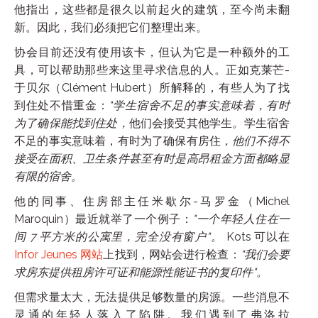
他指出，这些都是很久以前起火的建筑，至今尚未翻
新。因此，我们必须把它们整理出来。
协会目前还没有使用该卡，但认为它是一种额外的工
具，可以帮助那些来这里寻求信息的人。正如克莱芒-
于贝尔（Clément Hubert）所解释的，有些人为了找
到住处不惜重金：
"学生宿舍不足的事实意味着，有时
为了确保能找到住处，
他们会接受其他学生
。
学生宿舍
不足的事实意味着，有时为了确保有房住
，他们不得不
接受在面积、卫生条件甚至有时是高昂租金方面都略显
有限的宿舍。
他的同事、住房部主任米歇尔-马罗金（Michel
Maroquin）最近就举了一个例子：
"一个年轻人住在一
间 7 平方米的公寓里，完全没有窗户"。
Kots 可以在
Infor Jeunes 网站
上找到，网站会进行检查：
"我们会要
求房东提供租房许可证和能源性能证书的复印件"。
但需求量太大，无法提供足够数量的房源。一些消息不
灵通的年轻人落入了陷阱。我们遇到了弗洛拉