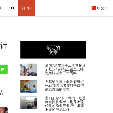
人
订阅
中文
：计
最近的
文章
法国/爱尔兰手工竖琴见证
了基尔马科与圣图里安结
为姐妹城市三十周年
布基纳法索：非政府组织
Acra加强记者在打击虚假
信息方面的能力
结
塞内加尔/卡丰蒂内：烟熏
鱼女性从业者，是寻求现
代化的渔业产业链中坚韧
不拔的中流砥柱