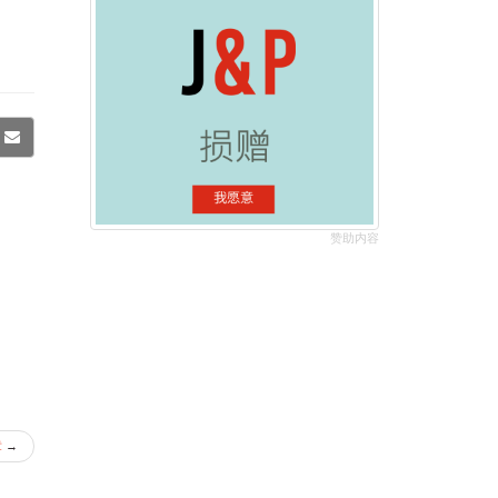
赞助内容
章
→