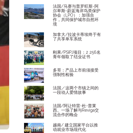
法国/马赛与普罗旺斯-阿
尔卑斯-蔚蓝海岸鸟类保护
协会（LPO）：加强合
作，共同保护城市自然环
境
加拿大/拉波卡蒂埃终于有
了共享单车系统
刚果/PSIPJ项目：2 256名
青年领取了结业证书
多哥：产品上市前须接受
强制性检验
法国／这两个市镇之间的
一段动人爱情故事
法国/阿让特雷-杜-普莱
西。一场了解与Reviga交
流合作的晚会
越南/ 建立国家平台以推
动就业市场现代化