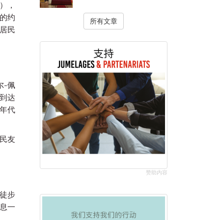
s），
）的约
所有文章
居民
尔-佩
。到达
年代
人民友
赞助内容
的徒步
息一