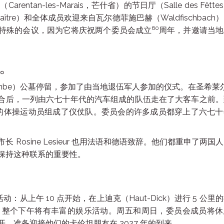
rentan-les-Marais，芒什省）的节日厅（Salle des Fêtte
aître）和全体成员欢迎来自瓦尔德菲施巴赫（Waldfischbach
60
特殊的会议，因为它将庆祝两个委员会成立
周年，并邀请当地
。
ambe）公墓停留，参加了由当地退伍军人参加的仪式。在圣希莱
le）的停车场集合后，一列由六七十年代的汽车组成的队伍走在了大客车之前
的体操运动员组成了仪仗队。委员会的许多成员都穿上了六七十
Rosine Lesieur 也用法语和德语致辞。他们都重申了两国
保持这种联系的重要性。
动：从上午 10 点开始，在上迪克（Haut-Dick）进行 5 公里
。整个下午将有丰富的娱乐活动。周五和周日，委员会成员将休
，准备迎接他们的卡伦坦朋友在 2027 年的到来。