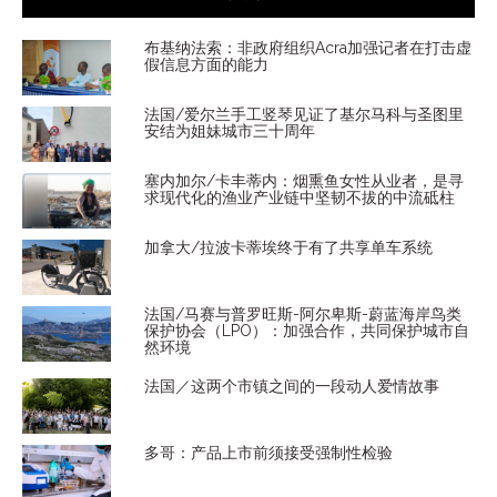
布基纳法索：非政府组织Acra加强记者在打击虚
假信息方面的能力
法国/爱尔兰手工竖琴见证了基尔马科与圣图里
安结为姐妹城市三十周年
塞内加尔/卡丰蒂内：烟熏鱼女性从业者，是寻
求现代化的渔业产业链中坚韧不拔的中流砥柱
加拿大/拉波卡蒂埃终于有了共享单车系统
法国/马赛与普罗旺斯-阿尔卑斯-蔚蓝海岸鸟类
保护协会（LPO）：加强合作，共同保护城市自
然环境
法国／这两个市镇之间的一段动人爱情故事
多哥：产品上市前须接受强制性检验