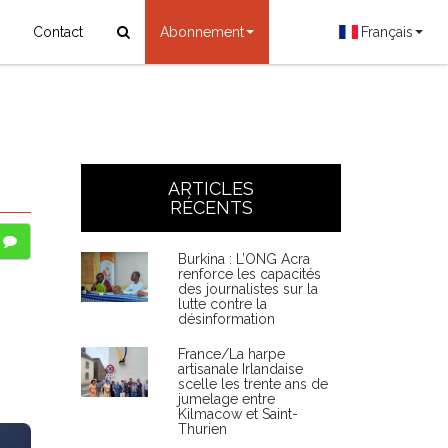
Contact
Abonnement
Français
ARTICLES
RÉCENTS
Burkina : L’ONG Acra
renforce les capacités
des journalistes sur la
lutte contre la
désinformation
France/La harpe
artisanale Irlandaise
scelle les trente ans de
jumelage entre
Kilmacow et Saint-
Thurien