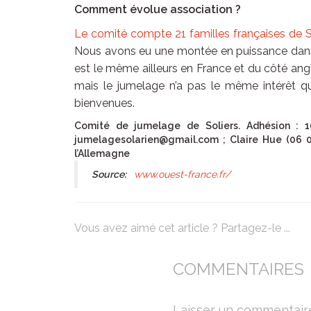
Comment évolue association ?
Le comité compte 21 familles françaises de S
Nous avons eu une montée en puissance dans l
est le même ailleurs en France et du côté ang
mais le jumelage n’a pas le même intérêt qu’
bienvenues.
Comité de jumelage de Soliers. Adhésion : 10
jumelagesolarien@gmail.com ; Claire Hue (06 03
l’Allemagne
Source:
www.ouest-france.fr/
Vous avez aimé cet article ? Partagez-le ...
COMMENTAIRES
Laisser un commentair