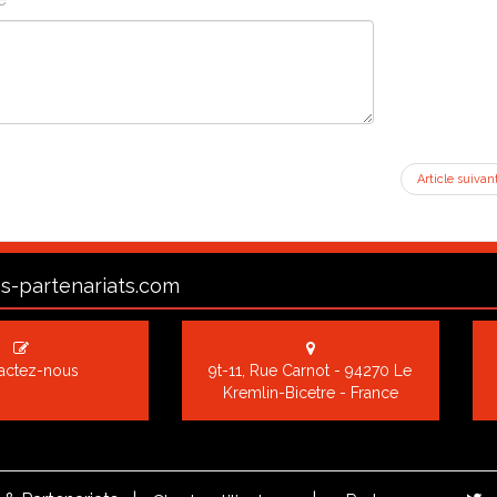
Article suivan
s-partenariats.com
actez-nous
9t-11, Rue Carnot - 94270 Le
Kremlin-Bicetre - France