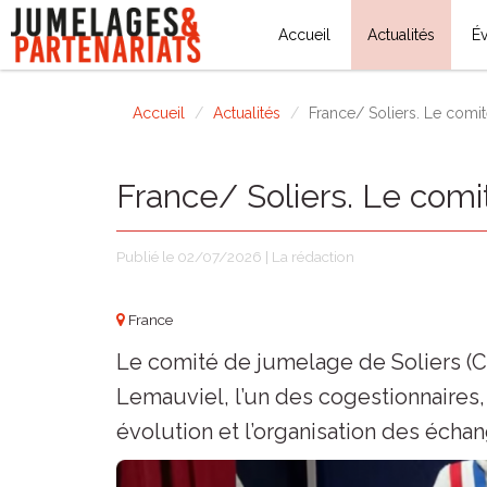
Accueil
Actualités
É
Accueil
Actualités
France/ Soliers. Le comi
France/ Soliers. Le com
Publié le 02/07/2026 | La rédaction
France
Le comité de jumelage de Soliers (Ca
Lemauviel, l’un des cogestionnaires, 
évolution et l’organisation des écha