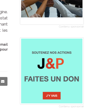
gine.
nstat
enant
Contenu sponsorisé
t les
 mail
 pour
Contenu sponsorisé