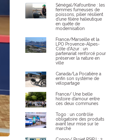
Sénégal/Kafountine : les
femmes fumeuses de
poissons, pilier résilient
d’une filière halieutique
en quête de
modernisation
France/Marseille et la
LPO Provence-Alpes-
Côte d'Azur : un
partenariat renforcé pour
préserver la nature en
ville
Canada/La Pocatière a
enfin son système de
vélopartage
France/ Une belle
histoire d’amour entre
ces deux communes
Togo : un contrôle
obligatoire des produits
avant leur mise sur le
marché
Congo/ Projet PSIPJ : 2