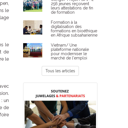
epen,
256 jeunes reçoivent
leurs attestations de fin
s le
de formation
lage
Formation à la
digitalisation des
formations en bioéthique
en Afrique subsaharienne
s le
Vietnam/ Une
plateforme nationale
t de
pour moderniser le
marché de l'emploi
re le
Tous les articles
 avec
sion.
: un
ne de
foire