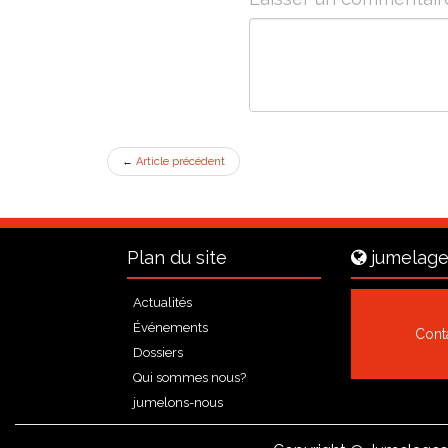
←
Article précédent
Plan du site
jumelage
Actualités
Événements
Cont
Dossiers
Qui sommes nous?
jumelons-nous