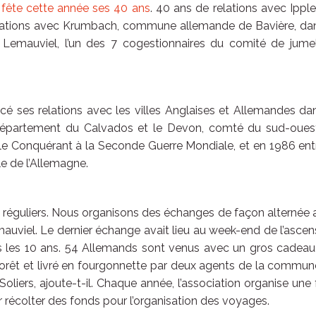
)
fête cette année ses 40 ans
. 40 ans de relations avec Ippl
elations avec Krumbach, commune allemande de Bavière, dan
t Lemauviel, l’un des 7 cogestionnaires du comité de jume
 ses relations avec les villes Anglaises et Allemandes dan
 Département du Calvados et le Devon, comté du sud-oues
e le Conquérant à la Seconde Guerre Mondiale, et en 1986 ent
e de l’Allemagne.
 réguliers. Nous organisons des échanges de façon alternée
auviel. Le dernier échange avait lieu au week-end de l’ascen
 les 10 ans. 54 Allemands sont venus avec un gros cadeau 
r forêt et livré en fourgonnette par deux agents de la commu
Soliers, ajoute-t-il. Chaque année, l’association organise une 
r récolter des fonds pour l’organisation des voyages.