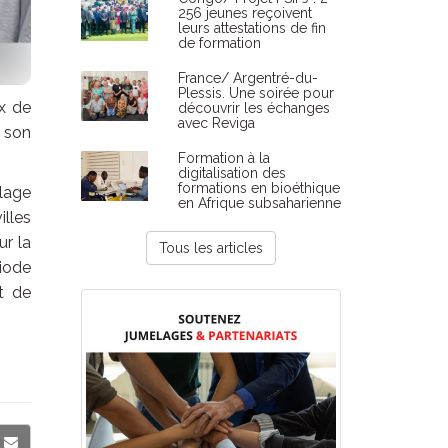
256 jeunes reçoivent
leurs attestations de fin
de formation
France/ Argentré-du-
Plessis. Une soirée pour
ux de
découvrir les échanges
avec Reviga
 son
Formation à la
digitalisation des
formations en bioéthique
elage
en Afrique subsaharienne
illes
r la
Tous les articles
riode
t de