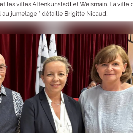
t les villes Altenkunstadt et Weismain. La ville 
 au jumelage " détaille Brigitte Nicaud.