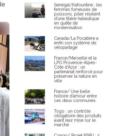
de
Sénégal/Kafountine : les
femmes fumeuses de
poissons, pilier résilient
d’une filière halieutique
en quête de
modernisation
Canada/La Pocatière a
enfin son système de
vélopartage
France/Marseille et la
LPO Provence-Alpes-
Côte d'Azur : un
partenariat renforcé pour
préserver la nature en
ville
France/ Une belle
histoire d’amour entre
ces deux communes
Togo : un contrôle
obligatoire des produits
avant leur mise sur le
marché
Congo/ Projet PSIPJ : 2