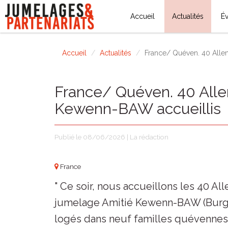
Accueil
Actualités
É
Accueil
Actualités
France/ Quéven. 40 Alle
France/ Quéven. 40 All
Kewenn-BAW accueillis
Publié le 08/06/2026 | La rédaction
France
" Ce soir, nous accueillons les 40 A
jumelage Amitié Kewenn-BAW (Burgun
logés dans neuf familles quévennes. 