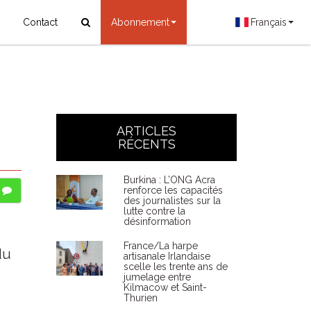
Contact
Abonnement
Français
ARTICLES
RÉCENTS
Burkina : L’ONG Acra
renforce les capacités
des journalistes sur la
lutte contre la
désinformation
France/La harpe
du
artisanale Irlandaise
scelle les trente ans de
jumelage entre
Kilmacow et Saint-
Thurien