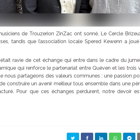
s musiciens de Trouzerion ZinZac ont sonné, Le Cercle Brize
ses, tandis que l’association locale Spered Kewenn a joué
té, était ravie de cet échange qui entre dans le cadre du jum
que qui renforce le partenariat entre Quéven et les trois v
ue nous partageons des valeurs communes : une passion pou
sir de construire un avenir meilleur tous ensemble dans une pé
acturé. Pour que ces échanges perdurent, notre devoir es