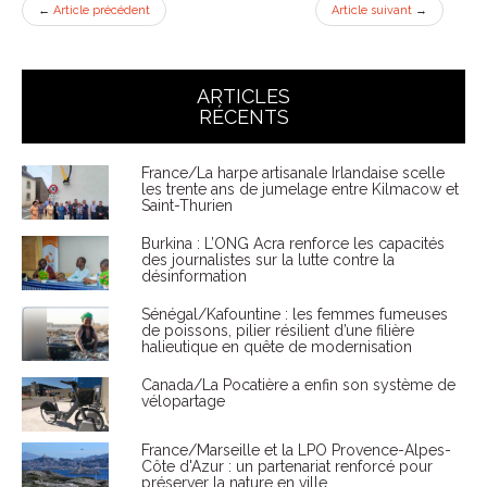
←
Article précédent
Article suivant
→
ARTICLES
RÉCENTS
France/La harpe artisanale Irlandaise scelle
les trente ans de jumelage entre Kilmacow et
Saint-Thurien
Burkina : L’ONG Acra renforce les capacités
des journalistes sur la lutte contre la
désinformation
Sénégal/Kafountine : les femmes fumeuses
de poissons, pilier résilient d’une filière
halieutique en quête de modernisation
Canada/La Pocatière a enfin son système de
vélopartage
France/Marseille et la LPO Provence-Alpes-
Côte d'Azur : un partenariat renforcé pour
préserver la nature en ville