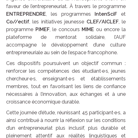
faveur de l’entrepreneuriat. À travers le programme
ENTREPRENDRE
, les programmes
IntenSciF
et
Co//ectif
, les initiatives jeunesse
CLEF/AICLEF
, le
programme
PIMEF
, le concours
MIME
ou encore la
plateforme de mentorat solidaire, l’AUF
accompagne le développement d’une culture
entrepreneuriale au sein de l’espace francophone.
Ces dispositifs poursuivent un objectif commun :
renforcer les compétences des étudiant·e·s, jeunes
chercheur·e·s, enseignant·e·s et établissements
membres, tout en favorisant les liens de confiance
nécessaires à l’innovation, aux échanges et à une
croissance économique durable.
Cette journée d’étude, réunissant 45 participant·e·s, a
ainsi contribué à nourrir la réflexion sur les conditions
d’un entrepreneuriat plus inclusif, plus durable et
pleinement attentif aux réalités linguistiques et