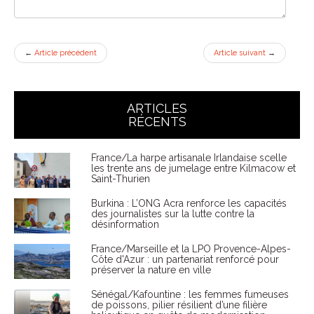
←
Article précédent
Article suivant
→
ARTICLES
RÉCENTS
France/La harpe artisanale Irlandaise scelle
les trente ans de jumelage entre Kilmacow et
Saint-Thurien
Burkina : L’ONG Acra renforce les capacités
des journalistes sur la lutte contre la
désinformation
France/Marseille et la LPO Provence-Alpes-
Côte d'Azur : un partenariat renforcé pour
préserver la nature en ville
Sénégal/Kafountine : les femmes fumeuses
de poissons, pilier résilient d’une filière