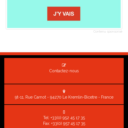
Contenu sponsorisé
Contactez-nous
9t-11, Rue Carnot - 94270 Le Kremlin-Bicetre - France
Tel:
+33(0) 952 45 17 35
Fax: +33(0) 957 45 17 35