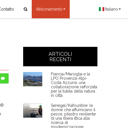
Contatto
Abbonamento
Italiano
ARTICOLI
RECENTI
Francia/Marsiglia e la
LPO Provenza-Alpi-
Costa Azzurra: una
collaborazione rafforzata
per la tutela della natura
in città
Le
Senegal/Kafountine: le
donne che affumicano il
o
pesce, pilastro resiliente
di una filiera ittica alla
ricerca di
modernizzazione