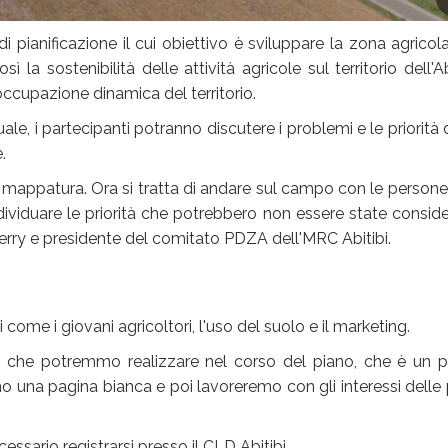
 pianificazione il cui obiettivo è sviluppare la zona agricol
sì la sostenibilità delle attività agricole sul territorio dell'Ab
occupazione dinamica del territorio.
le, i partecipanti potranno discutere i problemi e le priorità 
.
o di mappatura. Ora si tratta di andare sul campo con le person
ividuare le priorità che potrebbero non essere state consid
Berry e presidente del comitato PDZA dell'MRC Abitibi.
come i giovani agricoltori, l'uso del suolo e il marketing.
à che potremmo realizzare nel corso del piano, che è un p
mo una pagina bianca e poi lavoreremo con gli interessi delle 
ssario registrarsi presso il CLD Abitibi.