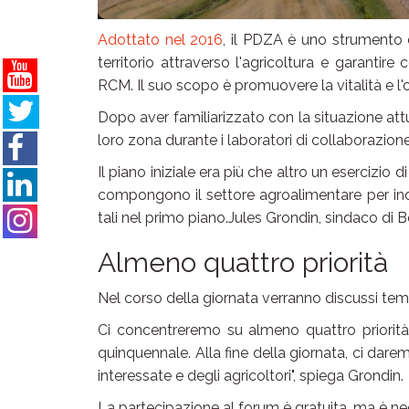
Adottato nel 2016
, il PDZA è uno strumento di
territorio attraverso l'agricoltura e garantire co
RCM. Il suo scopo è promuovere la vitalità e l'
Dopo aver familiarizzato con la situazione attua
loro zona durante i laboratori di collaborazione
Il piano iniziale era più che altro un esercizi
compongono il settore agroalimentare per ind
tali nel primo piano.Jules Grondin, sindaco di 
Almeno quattro priorità
Nel corso della giornata verranno discussi temi 
Ci concentreremo su almeno quattro priorit
quinquennale. Alla fine della giornata, ci dare
interessate e degli agricoltori", spiega Grondin.
La partecipazione al forum è gratuita, ma è nece