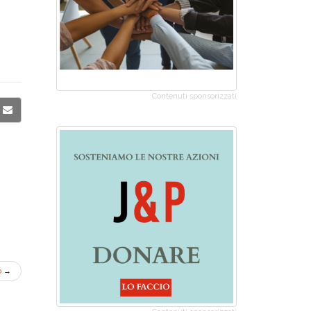
Contenuti sponsorizzati
o
→