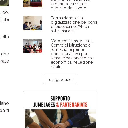
per modernizzare il
mercato del lavoro
a del
Formazione sulla
itibi
digitalizzazione dei corsi
di bioetica nell'Africa
subsahariana
della
Marocco/Fahs-Anjra: Il
Centro di istruzione e
formazione per le
e che
donne, una leva per
l’emancipazione socio-
erate
economica nelle zone
rurali
Tutti gli articoli
iano
parti