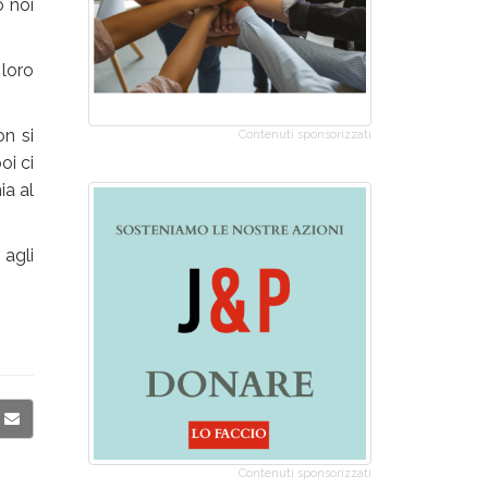
o noi
 loro
on si
Contenuti sponsorizzati
oi ci
ia al
 agli
Contenuti sponsorizzati