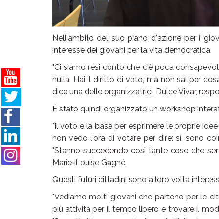
Nell'ambito del suo piano d'azione per i gio
interesse dei giovani per la vita democratica.
"Ci siamo resi conto che c'è poca consapevol
nulla. Hai il diritto di voto, ma non sai per cos
dice una delle organizzatrici, Dulce Vivar, resp
È stato quindi organizzato un workshop interatti
"Il voto è la base per esprimere le proprie idee
non vedo l'ora di votare per dire: sì, sono co
"Stanno succedendo così tante cose che sent
Marie-Louise Gagné.
Questi futuri cittadini sono a loro volta interes
"Vediamo molti giovani che partono per le ci
più attività per il tempo libero e trovare il mo