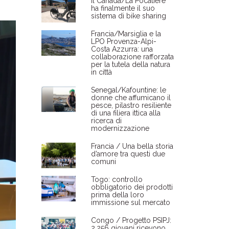
Il Canada/La Pocatière
ha finalmente il suo
sistema di bike sharing
Francia/Marsiglia e la
LPO Provenza-Alpi-
Costa Azzurra: una
collaborazione rafforzata
per la tutela della natura
in città
Senegal/Kafountine: le
donne che affumicano il
pesce, pilastro resiliente
di una filiera ittica alla
ricerca di
modernizzazione
Francia / Una bella storia
d’amore tra questi due
comuni
Togo: controllo
obbligatorio dei prodotti
prima della loro
immissione sul mercato
Congo / Progetto PSIPJ:
2.256 giovani ricevono