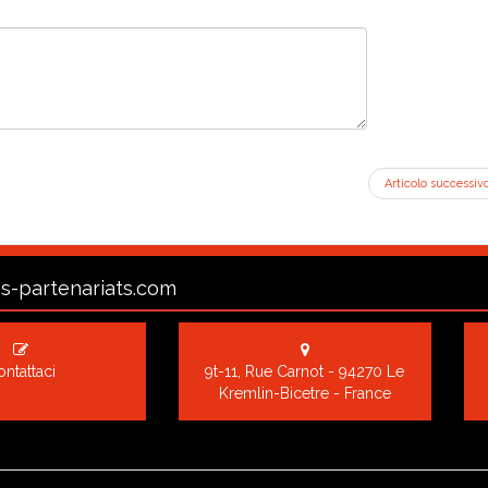
Articolo successiv
s-partenariats.com
ntattaci
9t-11, Rue Carnot - 94270 Le
Kremlin-Bicetre - France