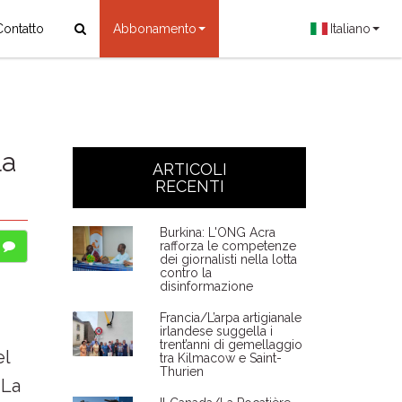
Contatto
Abbonamento
Italiano
la
ARTICOLI
RECENTI
Burkina: L'ONG Acra
rafforza le competenze
dei giornalisti nella lotta
contro la
disinformazione
Francia/L’arpa artigianale
irlandese suggella i
trent’anni di gemellaggio
el
tra Kilmacow e Saint-
Thurien
 La