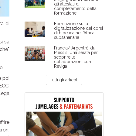
gli attestati di
completamento della
formazione
za di
Formazione sulla
digitalizzazione dei corsi
di bioetica nell'Africa
subsahariana
si sa
Francia/ Argentré-du-
ché",
Plessis. Una serata per
scoprire le
collaborazioni con
Reviga
o.
e poi
Tutti gli articoli
CECC.
lega
frire
eron.