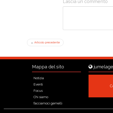
Lascia un commento
←
Articolo precedente
Mappa del sito
jumelage
Notizia
Eventi
Co
Focus
Chi siamo
facciamoci gemelli