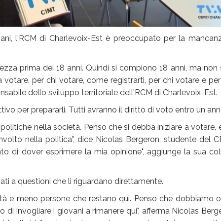
vani, l'RCM di Charlevoix-Est è preoccupato per la mancan
ezza prima dei 18 anni. Quindi si compiono 18 anni, ma non 
a votare, per chi votare, come registrarti, per chi votare e per
onsabile dello sviluppo territoriale dell'RCM di Charlevoix-Est.
vo per prepararli. Tutti avranno il diritto di voto entro un ann
 politiche nella società. Penso che si debba iniziare a votare, 
involto nella politica", dice Nicolas Bergeron, studente del 
o di dover esprimere la mia opinione", aggiunge la sua col
sati a questioni che li riguardano direttamente.
ttà e meno persone che restano qui. Penso che dobbiamo of
do di invogliare i giovani a rimanere qui", afferma Nicolas Berg