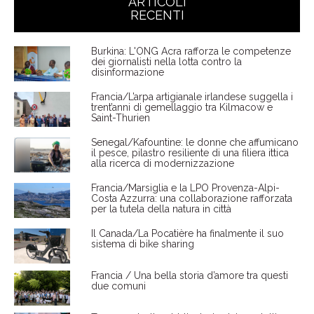
ARTICOLI
RECENTI
Burkina: L'ONG Acra rafforza le competenze
dei giornalisti nella lotta contro la
disinformazione
Francia/L’arpa artigianale irlandese suggella i
trent’anni di gemellaggio tra Kilmacow e
Saint-Thurien
Senegal/Kafountine: le donne che affumicano
il pesce, pilastro resiliente di una filiera ittica
alla ricerca di modernizzazione
Francia/Marsiglia e la LPO Provenza-Alpi-
Costa Azzurra: una collaborazione rafforzata
per la tutela della natura in città
Il Canada/La Pocatière ha finalmente il suo
sistema di bike sharing
Francia / Una bella storia d’amore tra questi
due comuni