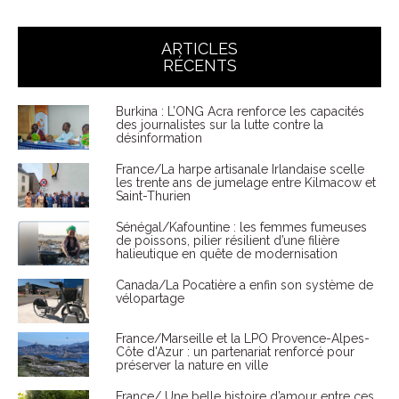
ARTICLES
RÉCENTS
Burkina : L’ONG Acra renforce les capacités
des journalistes sur la lutte contre la
désinformation
France/La harpe artisanale Irlandaise scelle
les trente ans de jumelage entre Kilmacow et
Saint-Thurien
Sénégal/Kafountine : les femmes fumeuses
de poissons, pilier résilient d’une filière
halieutique en quête de modernisation
Canada/La Pocatière a enfin son système de
vélopartage
France/Marseille et la LPO Provence-Alpes-
Côte d'Azur : un partenariat renforcé pour
préserver la nature en ville
France/ Une belle histoire d’amour entre ces