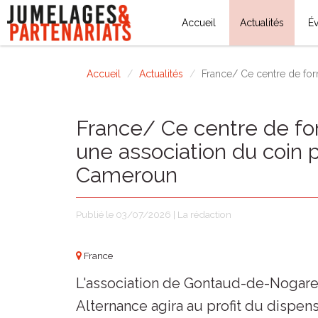
Accueil
Actualités
É
Accueil
Actualités
France/ Ce centre de for
France/ Ce centre de fo
une association du coin 
Cameroun
Publié le 03/07/2026 | La rédaction
France
L'association de Gontaud-de-Nogare
Alternance agira au profit du dispen