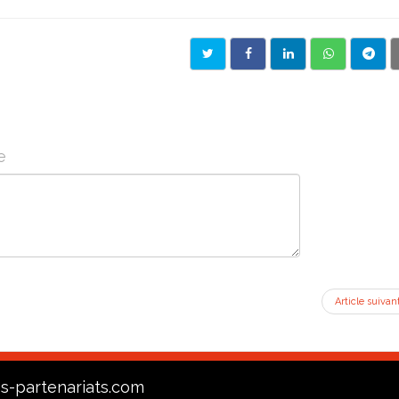
e
Article suivan
s-partenariats.com