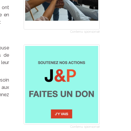
l ont
se en
.
Contenu sponsorisé
ouse
s de
 leur
soin
 aux
onnez
Contenu sponsorisé