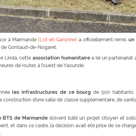
nance à Marmande
(Lot-et-Garonne)
a officiellement remis
un
e de Gontaud-de-Nogaret.
se Linda, cette
association humanitaire
a lié un partenariat
heures de routes à l’ouest de Yaoundé.
année
les infrastructures de ce bourg
de 500 habitants 
construction d’une salle de classe supplémentaire, de sanita
de BTS de Marmande
doivent bâtir un projet citoyen et solid
ment, et dans ce cadre, la décision avait été prise de se charg
.