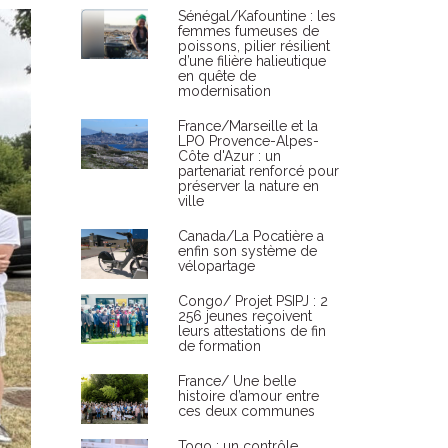
Sénégal/Kafountine : les
femmes fumeuses de
poissons, pilier résilient
d’une filière halieutique
en quête de
modernisation
France/Marseille et la
LPO Provence-Alpes-
Côte d'Azur : un
partenariat renforcé pour
préserver la nature en
ville
Canada/La Pocatière a
enfin son système de
vélopartage
Congo/ Projet PSIPJ : 2
256 jeunes reçoivent
leurs attestations de fin
de formation
France/ Une belle
histoire d’amour entre
ces deux communes
Togo : un contrôle