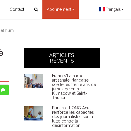
Contact
Abonnement
Français
et hum...
à
ARTICLES
RÉCENTS
France/La harpe
artisanale Irlandaise
scelle les trente ans de
jumelage entre
Kilmacow et Saint-
Thurien
Burkina : L’ONG Acra
renforce les capacités
des journalistes sur la
lutte contre la
désinformation