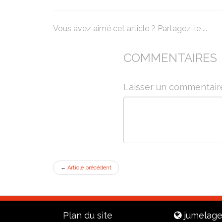
Vous avez aimé cet article ? Partagez-le ...
COMMENTAIRES
Laisser un commentair
←
Article précédent
Plan du site
jumelage