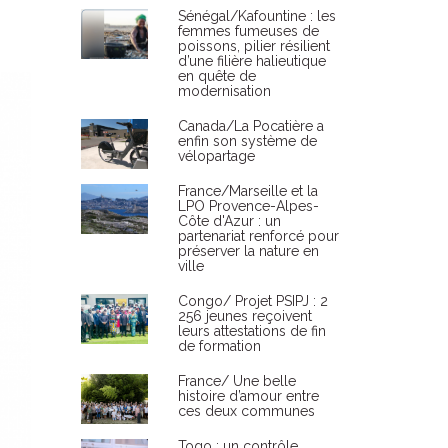
Sénégal/Kafountine : les
femmes fumeuses de
poissons, pilier résilient
d’une filière halieutique
en quête de
modernisation
Canada/La Pocatière a
enfin son système de
vélopartage
France/Marseille et la
LPO Provence-Alpes-
Côte d'Azur : un
partenariat renforcé pour
préserver la nature en
ville
Congo/ Projet PSIPJ : 2
256 jeunes reçoivent
leurs attestations de fin
de formation
France/ Une belle
histoire d’amour entre
ces deux communes
Togo : un contrôle