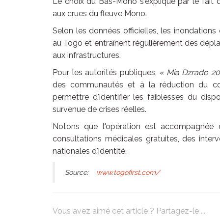
Le choix du Bas-Mono s'explique par le fait q
aux crues du fleuve Mono.
Selon les données officielles, les inondation
au Togo et entraînent régulièrement des dép
aux infrastructures.
Pour les autorités publiques,
« Mia Dzrado 20
des communautés et à la réduction du coût
permettre d'identifier les faiblesses du dis
survenue de crises réelles.
Notons que l'opération est accompagnée d
consultations médicales gratuites, des inter
nationales d'identité.
Source:
www.togofirst.com/
Vous avez aimé cet article ? Partagez-le ...