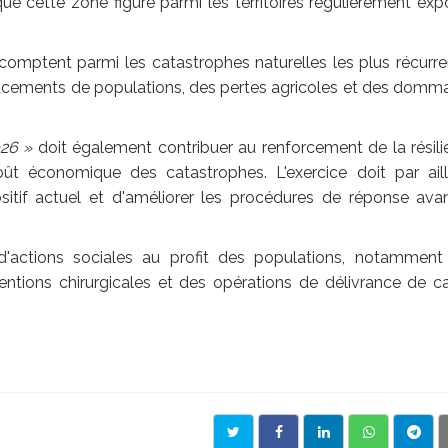
ue cette zone figure parmi les territoires régulièrement ex
s comptent parmi les catastrophes naturelles les plus récurr
lacements de populations, des pertes agricoles et des domm
26 »
doit également contribuer au renforcement de la résil
 économique des catastrophes. L'exercice doit par aill
positif actuel et d'améliorer les procédures de réponse ava
'actions sociales au profit des populations, notamment
ventions chirurgicales et des opérations de délivrance de c