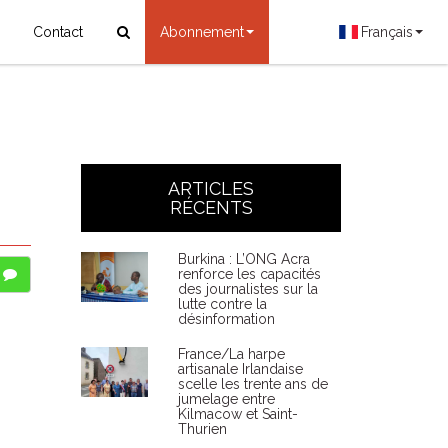
Contact
Abonnement
Français
ARTICLES
RÉCENTS
Burkina : L’ONG Acra
renforce les capacités
des journalistes sur la
lutte contre la
désinformation
France/La harpe
artisanale Irlandaise
scelle les trente ans de
jumelage entre
Kilmacow et Saint-
Thurien