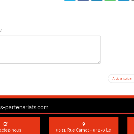
e
Article suivan
s-partenariats.com
actez-nous
9t-11, Rue Carnot - 94270 Le