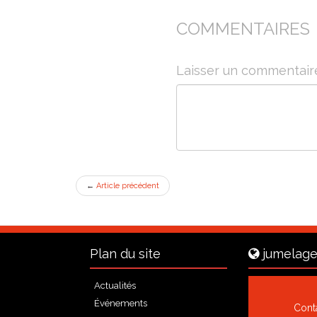
COMMENTAIRES
Laisser un commentair
←
Article précédent
Plan du site
jumelage
Actualités
Événements
Cont