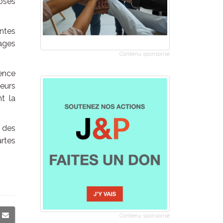
posés
entes
ages
Contenu sponsorisé
ience
eurs
nt la
 des
artes
Contenu sponsorisé