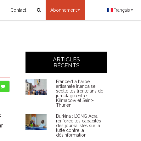
Contact
Abonnement
Français
ARTICLES
RÉCENTS
France/La harpe
artisanale Irlandaise
scelle les trente ans de
jumelage entre
Kilmacow et Saint-
Thurien
s
Burkina : L’ONG Acra
renforce les capacités
ar
des journalistes sur la
lutte contre la
désinformation