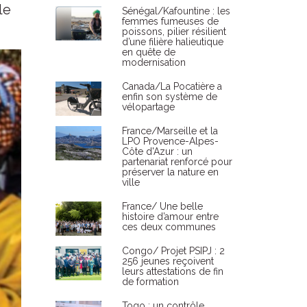
le
Sénégal/Kafountine : les
femmes fumeuses de
poissons, pilier résilient
d’une filière halieutique
en quête de
modernisation
Canada/La Pocatière a
enfin son système de
vélopartage
France/Marseille et la
LPO Provence-Alpes-
Côte d'Azur : un
partenariat renforcé pour
préserver la nature en
ville
France/ Une belle
histoire d’amour entre
ces deux communes
Congo/ Projet PSIPJ : 2
256 jeunes reçoivent
leurs attestations de fin
de formation
Togo : un contrôle