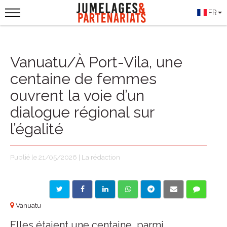
FR
Vanuatu/À Port-Vila, une
centaine de femmes
ouvrent la voie d’un
dialogue régional sur
l’égalité
Publié le 21/05/2026 | La rédaction
Vanuatu
Elles étaient une centaine, parmi