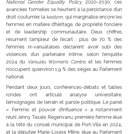
National Gender Equality Policy
2020-2030, ces
avancées formelles se heurtent à la persistance d’un
droit coutumier, la
kastom
, qui marginalise encore les
femmes en matière d’héritage, de propriété foncière
et de leadership communautaire. Deux chiffres
résument l’ampleur de l’écart : plus de 70 % des
femmes ni-vanuataises déclarent avoir subi des
violences d’un partenaire intime, selon l’enquête
2024 du
Vanuatu Women’s Centre
, et les femmes
n’occupent qu’environ 1,9 % des sièges au Parlement
national.
Pendant deux jours, conférences-débats et tables
rondes ont articulé analyse universitaire,
témoignages de terrain et parole politique. Le panel
« Femme et pouvoir d’influence » a notamment
réuni Jenny Tasale Regenvanu, première femme élue
à la tête du conseil municipal de Port-Vila en 2024,
et la députée Marie-Louise Milne, élue au Parlement