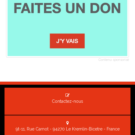
Contenu sponsorisé
Contactez-nous
9t-11, Rue Carnot - 94270 Le Kremlin-Bicetre - France