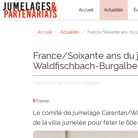
Accueil
Actualités
É
Accueil
Actualités
France/Soixante ans du 
France/Soixante ans du
Waldfischbach-Burgalben
Publié le 15/05/2026 | La rédaction
France
Le comité de jumelage Carentan/Wa
de la ville jumelée pour fêter le 60e 