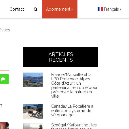
Contact
Abonnement
Français
révues
ARTICLES
RÉCENTS
France/Marseille et la
LPO Provence-Alpes-
Côte d'Azur : un
partenariat renforcé pour
préserver la nature en
ville
n
Canada/La Pocatière a
enfin son système de
vélopartage
Sénégal/Kafountine : les