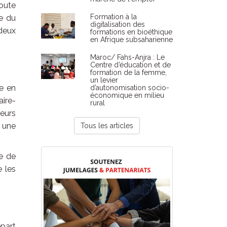
toute
Formation à la
re du
digitalisation des
 deux
formations en bioéthique
en Afrique subsaharienne
Maroc/ Fahs-Anjra : Le
Centre d’éducation et de
formation de la femme,
un levier
e en
d’autonomisation socio-
économique en milieu
ire-
rural
peurs
, une
Tous les articles
re de
e les
épart