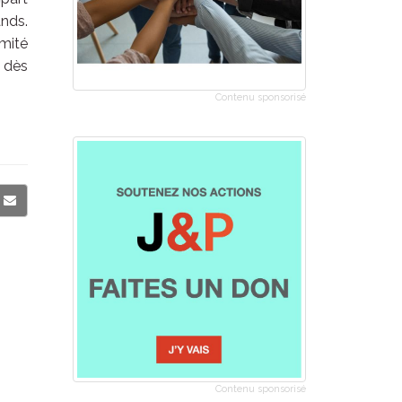
nds.
mité
t dès
Contenu sponsorisé
Contenu sponsorisé