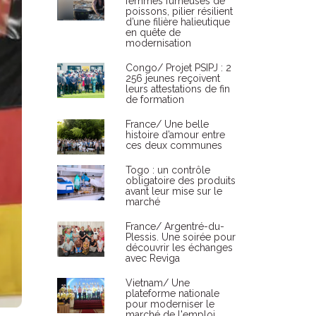
femmes fumeuses de
poissons, pilier résilient
d’une filière halieutique
en quête de
modernisation
Congo/ Projet PSIPJ : 2
256 jeunes reçoivent
leurs attestations de fin
de formation
France/ Une belle
histoire d’amour entre
ces deux communes
Togo : un contrôle
obligatoire des produits
avant leur mise sur le
marché
France/ Argentré-du-
Plessis. Une soirée pour
découvrir les échanges
avec Reviga
Vietnam/ Une
plateforme nationale
pour moderniser le
marché de l'emploi