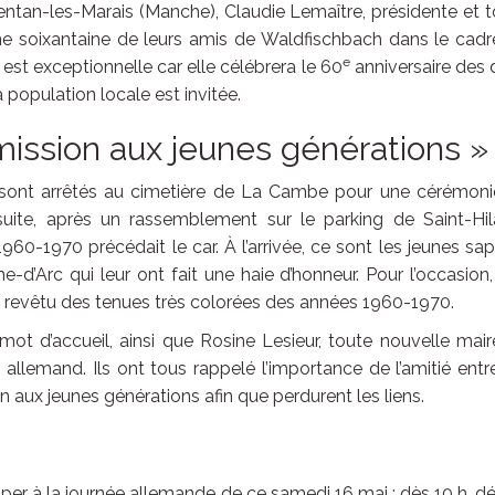
rentan-les-Marais (Manche), Claudie Lemaître, présidente et 
une soixantaine de leurs amis de Waldfischbach dans le cad
e
 est exceptionnelle car elle célébrera le 60
anniversaire des
opulation locale est invitée.
mission aux jeunes générations »
e sont arrêtés au cimetière de La Cambe pour une cérémoni
uite, après un rassemblement sur le parking de Saint-Hila
1960-1970 précédait le car. À l’arrivée, ce sont les jeunes sa
d’Arc qui leur ont fait une haie d’honneur. Pour l’occasion
 revêtu des tenues très colorées des années 1960-1970.
r mot d’accueil, ainsi que Rosine Lesieur, toute nouvelle mai
 allemand. Ils ont tous rappelé l’importance de l’amitié entr
 aux jeunes générations afin que perdurent les liens.
ciper à la journée allemande de ce samedi 16 mai : dès 10 h, d