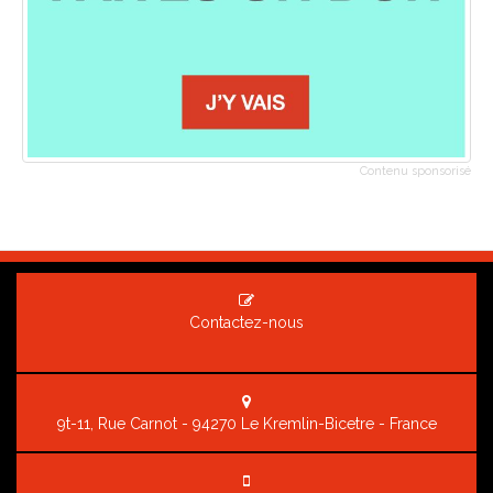
Contenu sponsorisé
Contactez-nous
9t-11, Rue Carnot - 94270 Le Kremlin-Bicetre - France