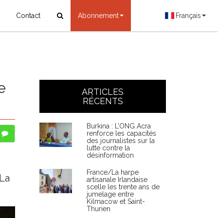
Contact
Abonnement
Français
e
ARTICLES
RÉCENTS
Burkina : L’ONG Acra
renforce les capacités
des journalistes sur la
lutte contre la
désinformation
France/La harpe
 La
artisanale Irlandaise
scelle les trente ans de
jumelage entre
Kilmacow et Saint-
Thurien