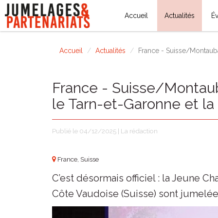
Accueil
Actualités
É
Accueil
Actualités
France - Suisse/Montauba
France - Suisse/Montaub
le Tarn-et-Garonne et la
Publié le 04/12/2025 | La rédaction
France, Suisse
C’est désormais officiel : la Jeune 
Côte Vaudoise (Suisse) sont jumelée