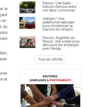
France/ Une belle
histoire d’amour entre
ue le
ces deux communes
çant
Vietnam/ Une
n-et-
plateforme nationale
pour moderniser le
ue du
marché de l'emploi
anisé
France/ Argentré-du-
toire
Plessis. Une soirée pour
découvrir les échanges
avec Reviga
iers,
ques,
Tous les articles
unes
e et