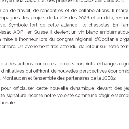
imoyamada (Japon) et des présidents locaux des deux JCE.
 an de travail, de rencontres et de collaborations. Il marq
mpagnera les projets de la JCE dès 2026 et au-delà, renfor
sse. Symbole fort de cette alliance : le chasselas. En Tar
Moissac AOP ; en Suisse, il devient un vin blanc emblématiq
 mise à l’honneur lors du congrès régional d’Occitanie org
embre. Un événement très attendu, de retour sur notre terri
 à des actions concrètes : projets conjoints, échanges régul
 d’initiatives qui offriront de nouvelles perspectives économi
e, Montauban et l’ensemble des partenaires de la JCE82.
pour officialiser cette nouvelle dynamique, devant des je
te signature incarne notre volonté commune d’agir ensembl
tionale.