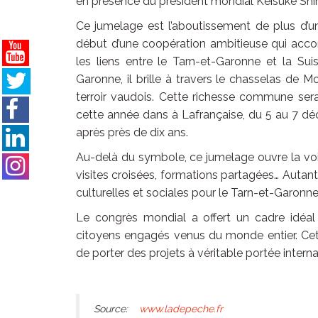
en présence du président mondial Keisuke Sh
Ce jumelage est l’aboutissement de plus d’un
début d’une coopération ambitieuse qui acco
les liens entre le Tarn-et-Garonne et la Sui
Garonne, il brille à travers le chasselas de 
terroir vaudois. Cette richesse commune sera
cette année dans à Lafrançaise, du 5 au 7 déc
après près de dix ans.
Au-delà du symbole, ce jumelage ouvre la voie
visites croisées, formations partagées… Autant
culturelles et sociales pour le Tarn-et-Garonn
Le congrès mondial a offert un cadre idéal 
citoyens engagés venus du monde entier. Cet
de porter des projets à véritable portée interna
Source:
www.ladepeche.fr